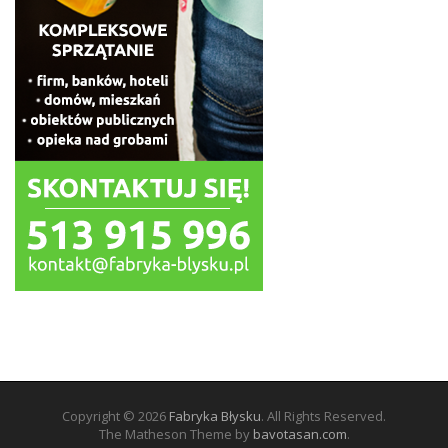
Copyright © 2026
Fabryka Błysku
. All Rights Reserved.
The Matheson Theme by
bavotasan.com
.