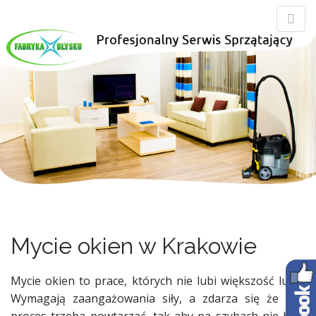
M
S
Fabryka Błysku
k
a
i
i
p
n
t
m
o
e
c
n
o
n
u
t
e
n
t
Mycie okien w Krakowie
Mycie okien to prace, których nie lubi większość ludzi.
Wymagają zaangażowania siły, a zdarza się że cały