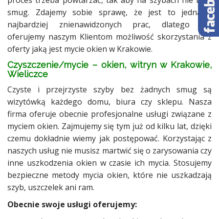
proces trzeba powtarzać, tak aby na szybach nie było
smug. Zdajemy sobie sprawę, że jest to jedna z
najbardziej znienawidzonych prac, dlatego też
oferujemy naszym Klientom możliwość skorzystania z
oferty jaką jest mycie okien w Krakowie.
Czyszczenie/mycie – okien, witryn w Krakowie,
Wieliczce
Czyste i przejrzyste szyby bez żadnych smug są
wizytówką każdego domu, biura czy sklepu. Nasza
firma oferuje obecnie profesjonalne usługi związane z
myciem okien. Zajmujemy się tym już od kilku lat, dzięki
czemu dokładnie wiemy jak postępować. Korzystając z
naszych usług nie musisz martwić się o zarysowania czy
inne uszkodzenia okien w czasie ich mycia. Stosujemy
bezpieczne metody mycia okien, które nie uszkadzają
szyb, uszczelek ani ram.
Obecnie swoje usługi oferujemy: