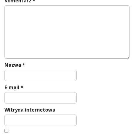
Komentarz
*
g
a
t
i
o
n
Nazwa
*
E-mail
*
Witryna internetowa